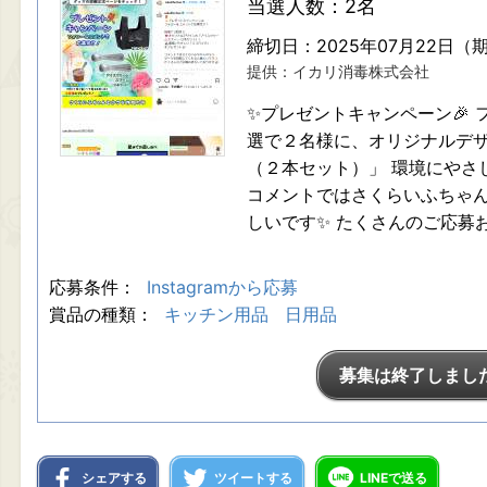
当選人数：2名
締切日：2025年07月22日（
提供：イカリ消毒株式会社
✨プレゼントキャンペーン🎉 
選で２名様に、オリジナルデ
（２本セット）」 環境にやさ
コメントではさくらいふちゃ
しいです✨ たくさんのご応募
応募条件：
Instagramから応募
賞品の種類：
キッチン用品
日用品
募集は終了しまし
シェアする
ツイートする
LINEで送る