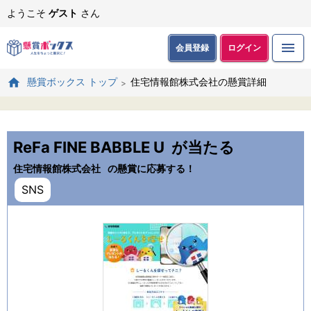
ようこそ
ゲスト
さん
会員登録
ログイン
住宅情報館株式会社の懸賞詳細
懸賞ボックス トップ
ReFa FINE BABBLE U
が当たる
住宅情報館株式会社
の懸賞に応募する！
SNS