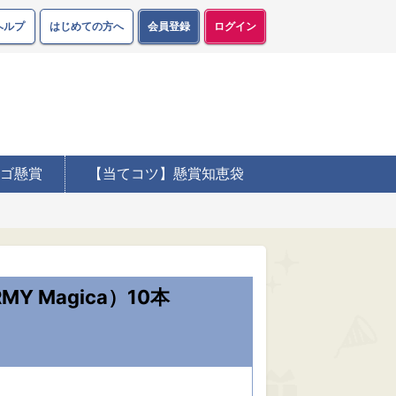
ヘルプ
はじめての方へ
会員登録
ログイン
ゴ懸賞
【当てコツ】懸賞知恵袋
 Magica）10本