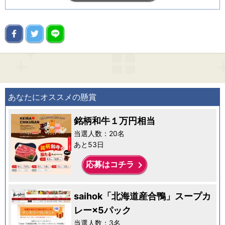
あなたにオススメの懸賞
銘柄和牛１万円相当
当選人数：20名
あと53日
keyboard_arrow_right
応募はコチラ
saihok「北海道産合鴨」スープカ
レー×5パック
当選人数：3名