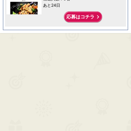
あと24日
keyboard_arrow_right
応募はコチラ