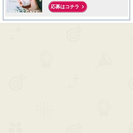
keyboard_arrow_right
応募はコチラ