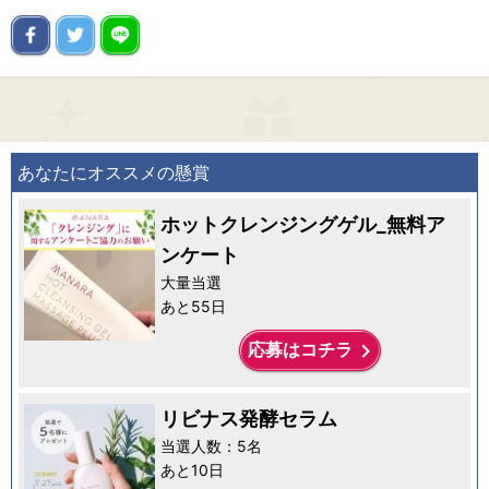
あなたにオススメの懸賞
ホットクレンジングゲル_無料ア
ンケート
大量当選
あと55日
keyboard_arrow_right
応募はコチラ
リビナス発酵セラム
当選人数：5名
あと10日