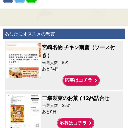
あなたにオススメの懸賞
宮崎名物 チキン南蛮（ソース付
き）
当選人数：5名
あと24日
keyboard_arrow_right
応募はコチラ
三幸製菓のお菓子12品詰合せ
当選人数：25名
あと9日
keyboard_arrow_right
応募はコチラ