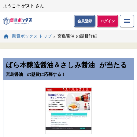
ようこそ
ゲスト
さん
会員登録
ログイン
宮島醤油 の懸賞詳細
懸賞ボックス トップ
ばら本醸造醤油＆さしみ醤油
が当たる
宮島醤油
の懸賞に応募する！