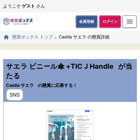
ようこそ
ゲスト
さん
会員登録
ログイン
Caetla サエラ の懸賞詳細
懸賞ボックス トップ
サエラ ビニール傘 +TIC J Handle
が当
たる
Caetla サエラ
の懸賞に応募する！
SNS