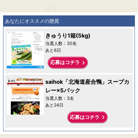
あなたにオススメの懸賞
きゅうり1箱(5kg)
当選人数：30名
あと6日
keyboard_arrow_right
応募はコチラ
saihok「北海道産合鴨」スープカ
レー×5パック
当選人数：3名
あと24日
keyboard_arrow_right
応募はコチラ