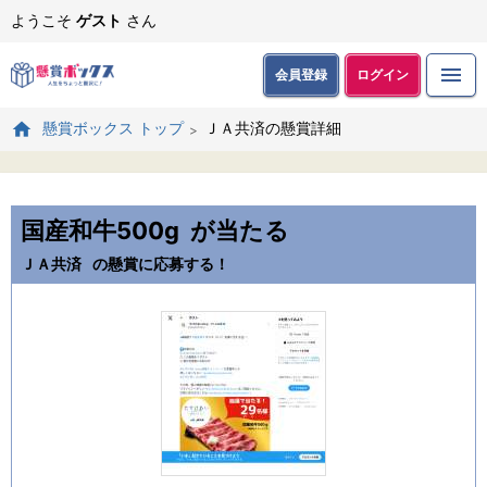
ようこそ
ゲスト
さん
会員登録
ログイン
ＪＡ共済の懸賞詳細
懸賞ボックス トップ
国産和牛500g
が当たる
ＪＡ共済
の懸賞に応募する！