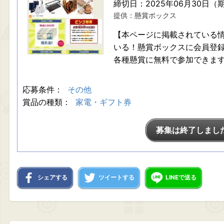
締切日：2025年06月30日（
提供：懸賞ボックス
【本ページに掲載されている情
いる！懸賞ボックスに会員登
各種懸賞に無料で参加できま
応募条件：
その他
賞品の種類：
家電・ギフト券
募集は終了しまし
シェアする
ツイートする
LINEで送る