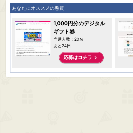
あなたにオススメの懸賞
1,000円分のデジタル
ギフト券
当選人数：20名
あと24日
keyboard_arrow_right
応募はコチラ