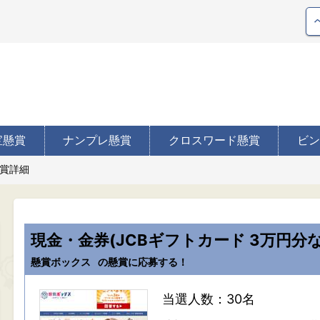
宝懸賞
ナンプレ懸賞
クロスワード懸賞
ビン
賞詳細
現金・金券(JCBギフトカード 3万円分な
懸賞ボックス
の懸賞に応募する！
当選人数：30名