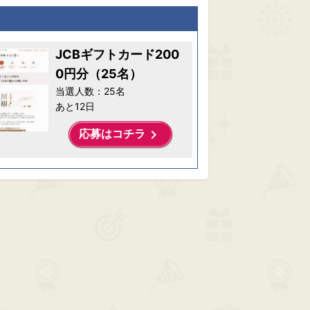
JCBギフトカード200
0円分（25名）
当選人数：25名
あと12日
keyboard_arrow_right
応募はコチラ