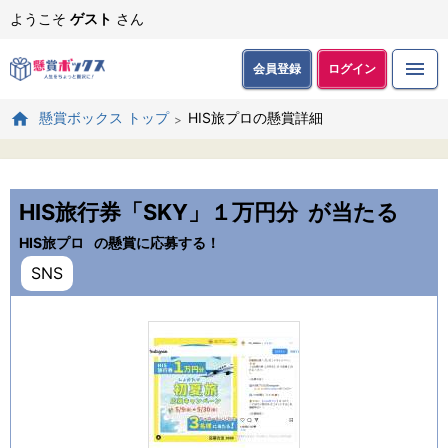
ようこそ
ゲスト
さん
会員登録
ログイン
HIS旅プロの懸賞詳細
懸賞ボックス トップ
HIS旅行券「SKY」１万円分
が当たる
HIS旅プロ
の懸賞に応募する！
SNS