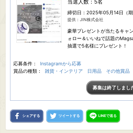
当選人数：5名
締切日：2025年05月14日（
提供：JIN株式会社
豪華プレゼントが当たるキャ
ォロー＆いいねで話題のMags
抽選で5名様にプレゼント！
応募条件：
Instagramから応募
賞品の種類：
雑貨・インテリア
日用品
その他賞品
募集は終了しまし
シェアする
ツイートする
LINEで送る