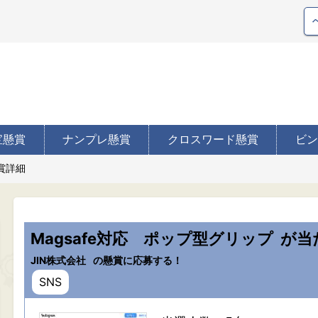
宝懸賞
ナンプレ懸賞
クロスワード懸賞
ビン
賞詳細
Magsafe対応 ポップ型グリップ
が当
JIN株式会社
の懸賞に応募する！
SNS