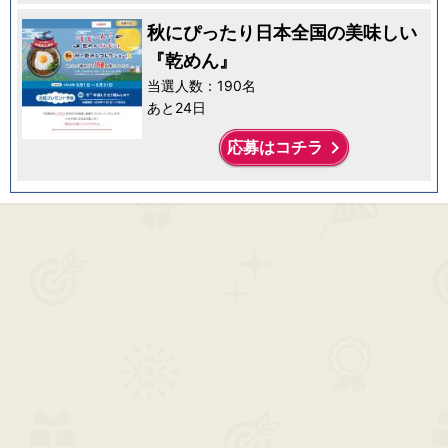
秋にぴったり日本全国の美味しい
『乾めん』
当選人数：190名
あと24日
keyboard_arrow_right
応募はコチラ