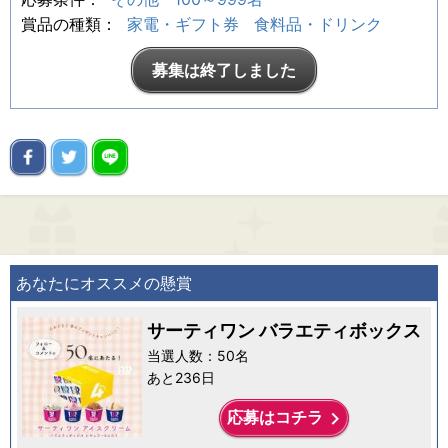
賞品の種類：
家電・ギフト券
食料品・ドリンク
募集は終了しました
あなたにオススメの懸賞
サーティワン バラエティボックス
当選人数：50名
あと236日
keyboard_arrow_right
応募はコチラ