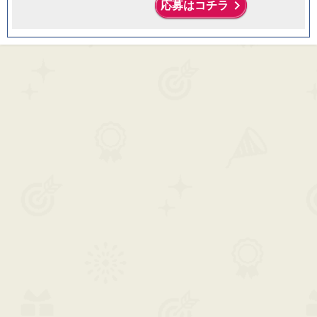
keyboard_arrow_right
応募はコチラ