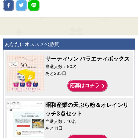
あなたにオススメの懸賞
サーティワン バラエティボックス
当選人数：50名
あと235日
keyboard_arrow_right
応募はコチラ
昭和産業の天ぷら粉＆オレインリ
ッチ3点セット
当選人数：10名
あと11日