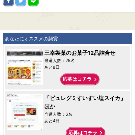
あなたにオススメの懸賞
三幸製菓のお菓子12品詰合せ
当選人数：25名
あと8日
keyboard_arrow_right
応募はコチラ
「ピュレグミすいすい塩スイカ」
ほか
当選人数：6名
あと4日
keyboard_arrow_right
応募はコチラ