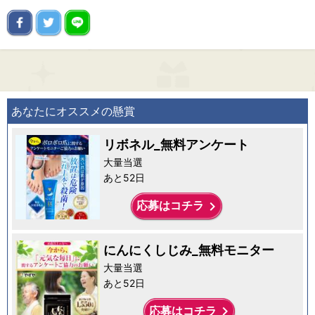
あなたにオススメの懸賞
リボネル_無料アンケート
大量当選
あと52日
keyboard_arrow_right
応募はコチラ
にんにくしじみ_無料モニター
大量当選
あと52日
keyboard_arrow_right
応募はコチラ