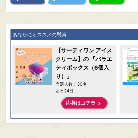
あなたにオススメの懸賞
【サーティワン アイス
クリーム】の 「バラエ
ティボックス（6個入
り）」
当選人数：30名
あと24日
keyboard_arrow_right
応募はコチラ