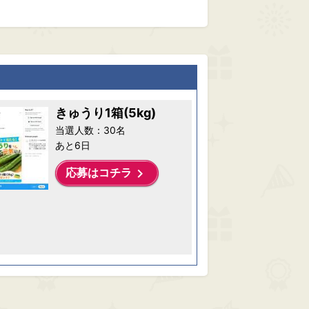
きゅうり1箱(5kg)
当選人数：30名
あと6日
keyboard_arrow_right
応募はコチラ