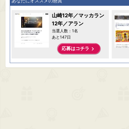
あなたにオススメの懸賞
山崎12年／マッカラン
12年／アラン
当選人数：1名
あと147日
keyboard_arrow_right
応募はコチラ