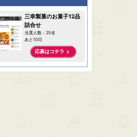
三幸製菓のお菓子12品
詰合せ
当選人数：25名
あと10日
keyboard_arrow_right
応募はコチラ