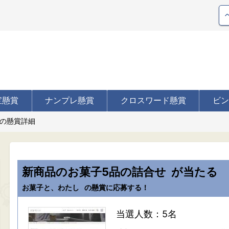
宝懸賞
ナンプレ懸賞
クロスワード懸賞
ビン
の懸賞詳細
新商品のお菓子5品の詰合せ
が当たる
お菓子と、わたし
の懸賞に応募する！
当選人数：5名