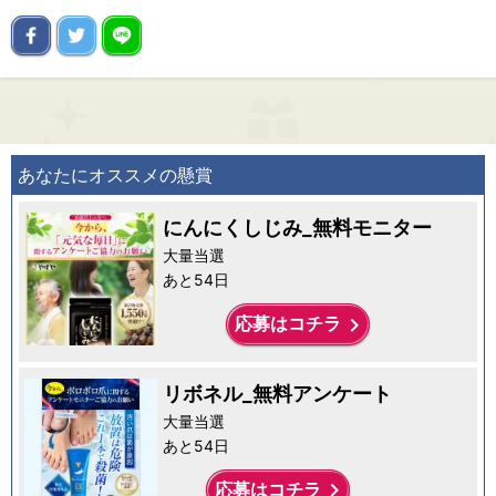
あなたにオススメの懸賞
にんにくしじみ_無料モニター
大量当選
あと54日
keyboard_arrow_right
応募はコチラ
リボネル_無料アンケート
大量当選
あと54日
keyboard_arrow_right
応募はコチラ