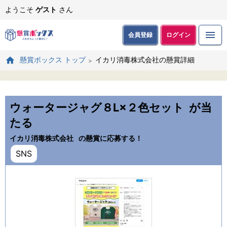
ようこそ
ゲスト
さん
会員登録
ログイン
イカリ消毒株式会社の懸賞詳細
懸賞ボックス トップ
ウォータージャグ８L×２色セット
が当
たる
イカリ消毒株式会社
の懸賞に応募する！
SNS