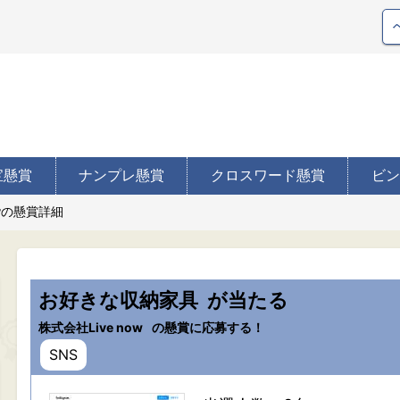
宝懸賞
ナンプレ懸賞
クロスワード懸賞
ビン
owの懸賞詳細
お好きな収納家具
が当たる
株式会社Live now
の懸賞に応募する！
SNS