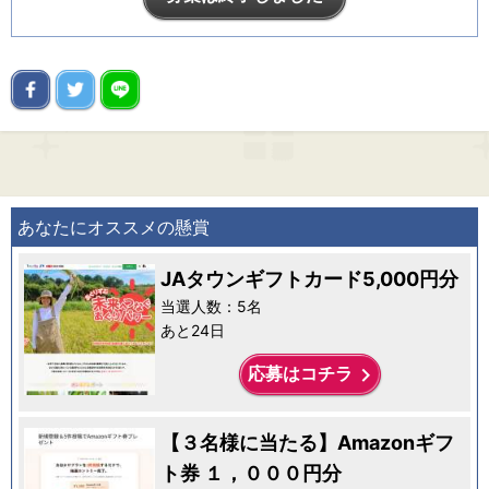
あなたにオススメの懸賞
JAタウンギフトカード5,000円分
当選人数：5名
あと24日
keyboard_arrow_right
応募はコチラ
【３名様に当たる】Amazonギフ
ト券 １，０００円分