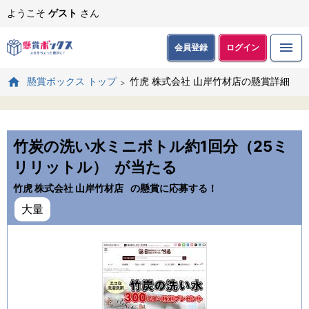
ようこそ
ゲスト
さん
会員登録
ログイン
竹虎 株式会社 山岸竹材店の懸賞詳細
懸賞ボックス トップ
竹炭の洗い水ミニボトル約1回分（25ミ
リリットル）
が当たる
竹虎 株式会社 山岸竹材店
の懸賞に応募する！
大量