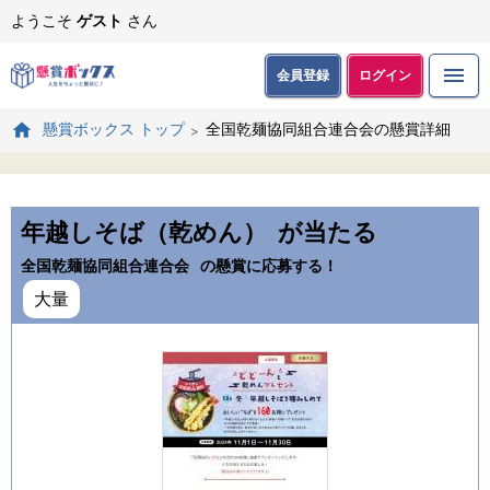
ようこそ
ゲスト
さん
会員登録
ログイン
全国乾麺協同組合連合会の懸賞詳細
懸賞ボックス トップ
年越しそば（乾めん）
が当たる
全国乾麺協同組合連合会
の懸賞に応募する！
大量