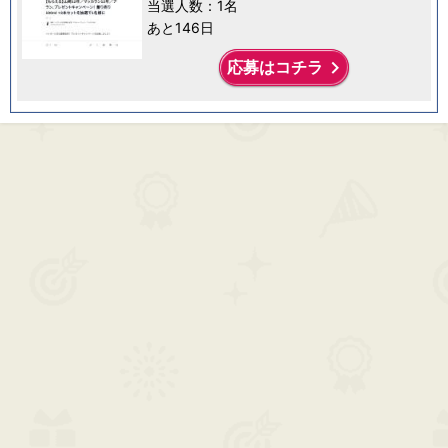
当選人数：1名
あと146日
keyboard_arrow_right
応募はコチラ