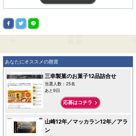
あなたにオススメの懸賞
三幸製菓のお菓子12品詰合せ
当選人数：25名
あと9日
keyboard_arrow_right
応募はコチラ
山崎12年／マッカラン12年／アラ
ン