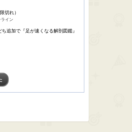
期限切れ）
ンライン
友だち追加で『足が速くなる解剖図鑑』
！
た