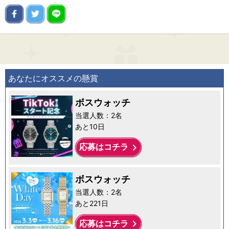
あなたにオススメの懸賞
ボスウォッチ
当選人数：2名
あと10日
keyboard_arrow_right
応募はコチラ
ボスウォッチ
当選人数：2名
あと221日
keyboard_arrow_right
応募はコチラ