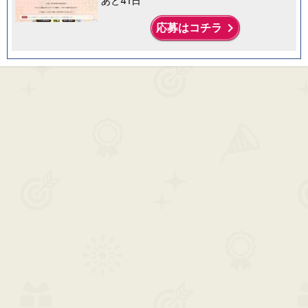
あと41日
keyboard_arrow_right
応募はコチラ