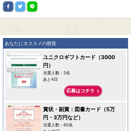
あなたにオススメの懸賞
ユニクロギフトカード（3000
円）
当選人数：3名
あと4日
keyboard_arrow_right
応募はコチラ
賞状・副賞：図書カード（5万
円・3万円など）
当選人数：60名