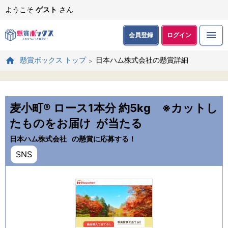
ようこそ
ゲスト
さん
会員登録
ログイン
日本ハム株式会社の懸賞詳細
懸賞ボックス トップ
麦小町® ロース1本分 約5kg ※カットし
たものをお届け
が当たる
日本ハム株式会社
の懸賞に応募する！
SNS