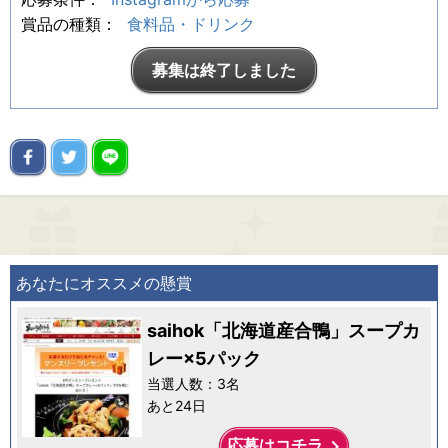
賞品の種類：
食料品・ドリンク
募集は終了しました
あなたにオススメの懸賞
saihok「北海道産合鴨」スープカ
レー×5パック
当選人数：3名
あと24日
keyboard_arrow_right
応募はコチラ