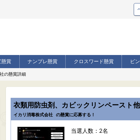
宝懸賞
ナンプレ懸賞
クロスワード懸賞
ビン
社の懸賞詳細
衣類用防虫剤、カビックリンペースト他
イカリ消毒株式会社
の懸賞に応募する！
当選人数：2名