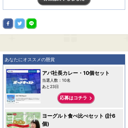
あなたにオススメの懸賞
アパ社長カレー・10個セット
当選人数：10名
あと23日
keyboard_arrow_right
応募はコチラ
ヨーグルト食べ比べセット (計6
個)