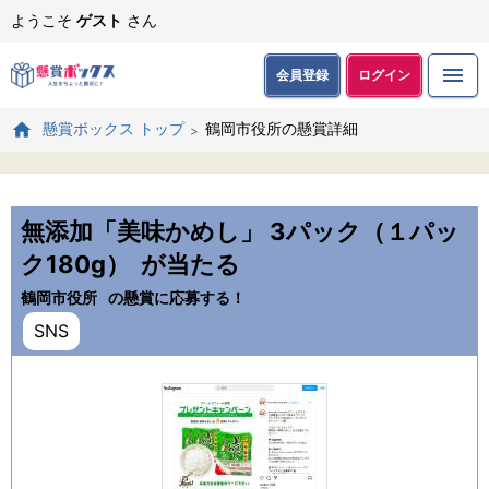
ようこそ
ゲスト
さん
会員登録
ログイン
鶴岡市役所の懸賞詳細
懸賞ボックス トップ
無添加「美味かめし」 3パック（１パッ
ク180g）
が当たる
鶴岡市役所
の懸賞に応募する！
SNS