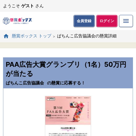
ようこそ
ゲスト
さん
会員登録
ログイン
ぱちんこ広告協議会の懸賞詳細
懸賞ボックス トップ
PAA広告大賞グランプリ（1名）50万円
が当たる
ぱちんこ広告協議会
の懸賞に応募する！