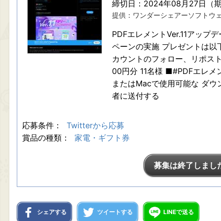
締切日：2024年08月27日（
提供：ワンダーシェアーソフトウ
PDFエレメントVer.11アッ
ペーンの実施 プレゼントは以
カウントのフォロー、リポスト必
00円分 11名様 ■#PDFエレメ
またはMacで使用可能な ダ
者に送付する
応募条件：
Twitterから応募
賞品の種類：
家電・ギフト券
募集は終了しまし
シェアする
ツイートする
LINEで送る