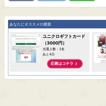
あなたにオススメの懸賞
ユニクロギフトカード
（3000円）
当選人数：3名
あと4日
keyboard_arrow_right
応募はコチラ