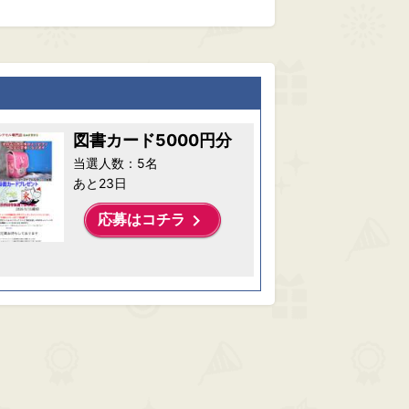
図書カード5000円分
当選人数：5名
あと23日
keyboard_arrow_right
応募はコチラ