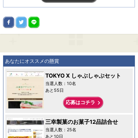
あなたにオススメの懸賞
TOKYO X しゃぶしゃぶセット
当選人数：10名
あと55日
keyboard_arrow_right
応募はコチラ
三幸製菓のお菓子12品詰合せ
当選人数：25名
あと10日