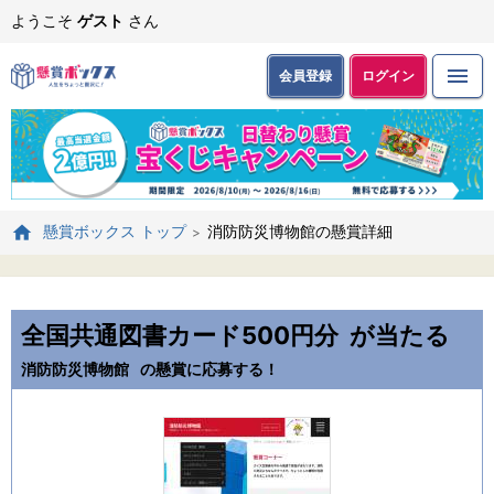
ようこそ
ゲスト
さん
会員登録
ログイン
消防防災博物館の懸賞詳細
懸賞ボックス トップ
全国共通図書カード500円分
が当たる
消防防災博物館
の懸賞に応募する！