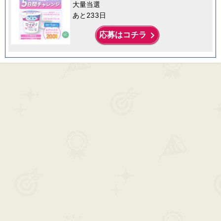
大量当選
あと233日
keyboard_arrow_right
応募はコチラ