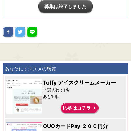
募集は終了しました
あなたにオススメの懸賞
Toffy アイスクリームメーカー
当選人数：1名
あと16日
keyboard_arrow_right
応募はコチラ
QUOカードPay ２００円分