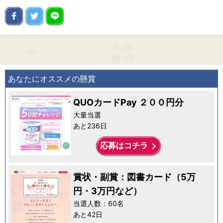
あなたにオススメの懸賞
QUOカードPay ２００円分
大量当選
あと236日
keyboard_arrow_right
応募はコチラ
賞状・副賞：図書カード（5万
円・3万円など）
当選人数：60名
あと42日