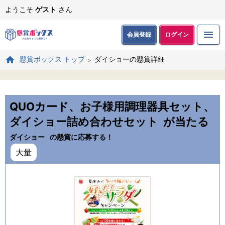
ようこそ
ゲスト
さん
会員登録
ログイン
ダイショーの懸賞詳細
懸賞ボックス トップ
QUOカード、お子様用調理器具セット、
ダイショー詰め合わせセット
が当たる
ダイショー
の懸賞に応募する！
大量