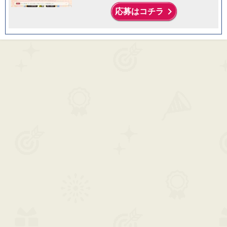
keyboard_arrow_right
応募はコチラ