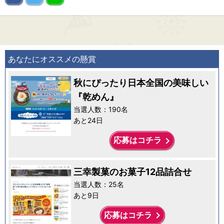
あなたにオススメの懸賞
秋にぴったり日本全国の美味しい
『乾めん』
当選人数：190名
あと24日
keyboard_arrow_right
応募はコチラ
三幸製菓のお菓子12品詰合せ
当選人数：25名
あと9日
keyboard_arrow_right
応募はコチラ