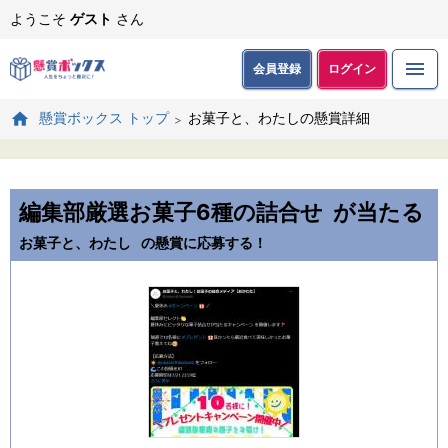
ようこそ
ゲスト
さん
会員登録
ログイン
お菓子と、わたしの懸賞詳細
懸賞ボックス トップ
編集部厳選お菓子6種の詰合せ
が当たる
お菓子と、わたし
の懸賞に応募する！