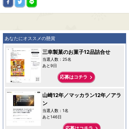
あなたにオススメの懸賞
三幸製菓のお菓子12品詰合せ
当選人数：25名
あと9日
keyboard_arrow_right
応募はコチラ
山崎12年／マッカラン12年／アラ
ン
当選人数：1名
あと146日
keyboard_arrow_right
応募はコチラ