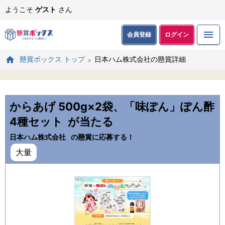
ようこそ
ゲスト
さん
会員登録
ログイン
日本ハム株式会社の懸賞詳細
懸賞ボックス トップ
からあげ 500g×2袋、「味ぽん」ぽん酢
4種セット
が当たる
日本ハム株式会社
の懸賞に応募する！
大量