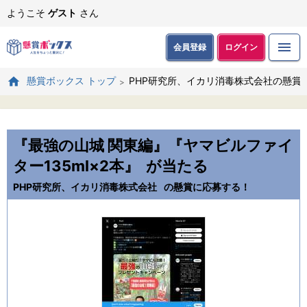
ようこそ
ゲスト
さん
会員登録
ログイン
PHP研究所、イカリ消毒株式会社の懸賞
懸賞ボックス トップ
『最強の山城 関東編』『ヤマビルファイ
ター135ml×2本』
が当たる
PHP研究所、イカリ消毒株式会社
の懸賞に応募する！