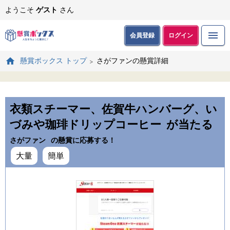
ようこそ
ゲスト
さん
会員登録
ログイン
さがファンの懸賞詳細
懸賞ボックス トップ
衣類スチーマー、佐賀牛ハンバーグ、い
づみや珈琲ドリップコーヒー
が当たる
さがファン
の懸賞に応募する！
大量
簡単