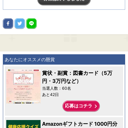
あなたにオススメの懸賞
賞状・副賞：図書カード（5万
円・3万円など）
当選人数：60名
あと42日
keyboard_arrow_right
応募はコチラ
Amazonギフトカード 1000円分