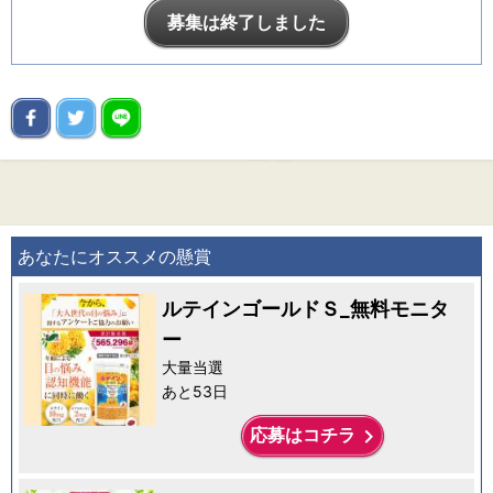
募集は終了しました
あなたにオススメの懸賞
ルテインゴールドＳ_無料モニタ
ー
大量当選
あと53日
keyboard_arrow_right
応募はコチラ