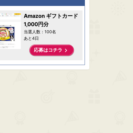
Amazon ギフトカード
1,000円分
当選人数：100名
あと4日
keyboard_arrow_right
応募はコチラ