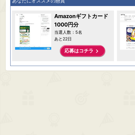
あなたにオススメの懸賞
Amazonギフトカード
1000円分
当選人数：5名
あと22日
keyboard_arrow_right
応募はコチラ