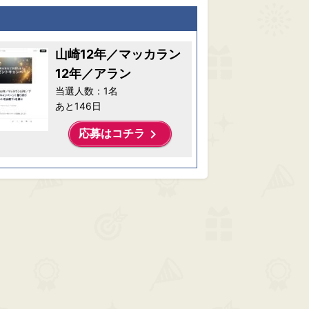
山崎12年／マッカラン
12年／アラン
当選人数：1名
あと146日
keyboard_arrow_right
応募はコチラ