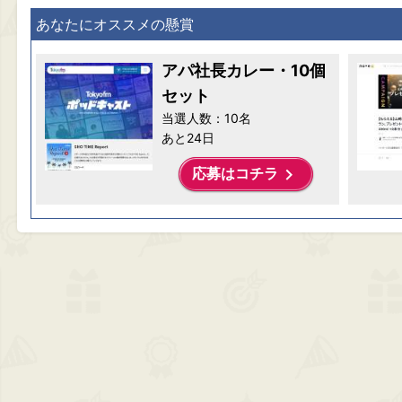
あなたにオススメの懸賞
アパ社長カレー・10個
セット
当選人数：10名
あと24日
keyboard_arrow_right
応募はコチラ