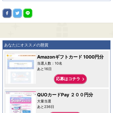
あなたにオススメの懸賞
Amazonギフトカード 1000円分
当選人数：10名
あと16日
keyboard_arrow_right
応募はコチラ
QUOカードPay ２００円分
大量当選
あと236日