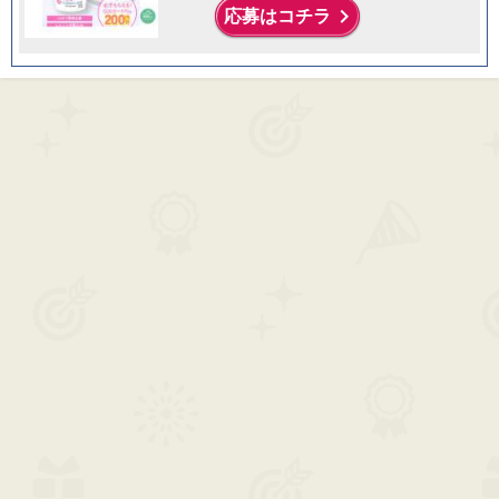
keyboard_arrow_right
応募はコチラ