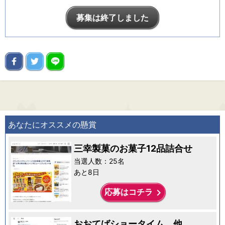
募集は終了しました
あなたにオススメの懸賞
三幸製菓のお菓子12品詰合せ
当選人数：25名
あと8日
keyboard_arrow_right
応募はコチラ
おおてばショータイム、他