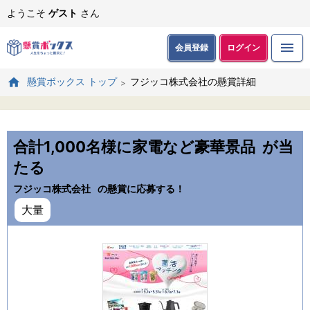
ようこそ
ゲスト
さん
会員登録
ログイン
フジッコ株式会社の懸賞詳細
懸賞ボックス トップ
合計1,000名様に家電など豪華景品
が当
たる
フジッコ株式会社
の懸賞に応募する！
大量