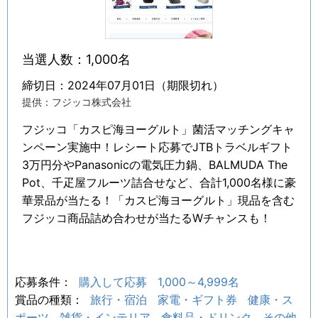
当選人数：1,000名
締切日：2024年07月01日（期限切れ）
提供：フジッコ株式会社
フジッコ「カスピ海ヨーグルト」菌活マッチングキャ
ンペーン実施中！レシート応募でJTBトラベルギフト
3万円分やPanasonicの電気圧力鍋、BALMUDA The
Pot、千疋屋フルーツ詰合せなど、合計1,000名様に豪
華景品が当たる！「カスピ海ヨーグルト」現品を含む
フジッコ商品詰め合わせが当たるWチャンスも！
応募条件：
購入して応募
1,000～4,999名
賞品の種類：
旅行・宿泊
家電・ギフト券
健康・ス
ポーツ
雑貨・インテリア
食料品・ドリンク
その他