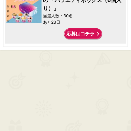
の 「バラエティボックス（6個入
り）」
当選人数：30名
あと23日
keyboard_arrow_right
応募はコチラ