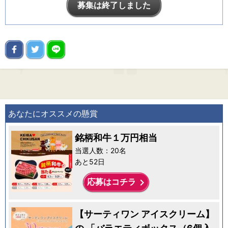
募集は終了しました
あなたにオススメの懸賞
銘柄和牛１万円相当
当選人数：20名
あと52日
keyboard_arrow_right
応募はコチラ
【サーティワン アイスクリーム】