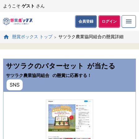
ようこそ
ゲスト
さん
会員登録
ログイン
サツラク農業協同組合の懸賞詳細
懸賞ボックス トップ
サツラクのバターセット
が当たる
サツラク農業協同組合
の懸賞に応募する！
SNS