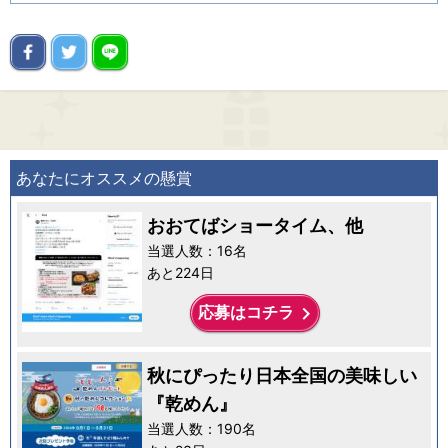
あなたにオススメの懸賞
おおてばショータイム、他
当選人数：16名
あと224日
keyboard_arrow_right
応募はコチラ
秋にぴったり日本全国の美味しい
『乾めん』
当選人数：190名