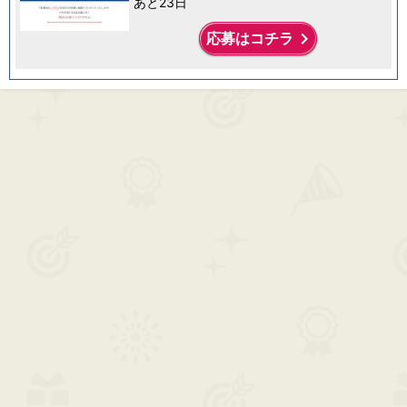
あと23日
keyboard_arrow_right
応募はコチラ