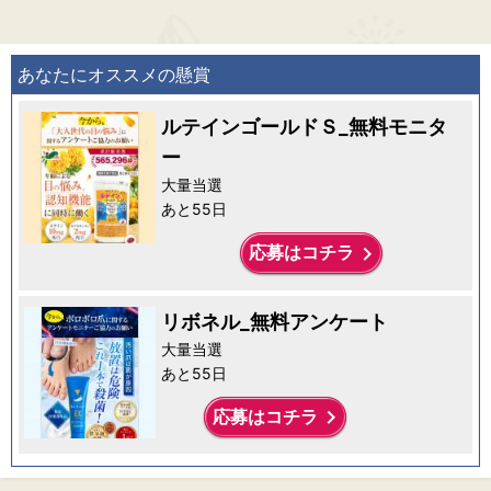
あなたにオススメの懸賞
ルテインゴールドＳ_無料モニタ
ー
大量当選
あと55日
keyboard_arrow_right
応募はコチラ
リボネル_無料アンケート
大量当選
あと55日
keyboard_arrow_right
応募はコチラ