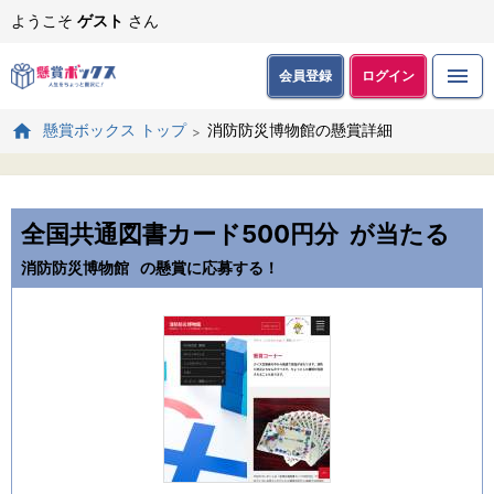
ようこそ
ゲスト
さん
会員登録
ログイン
消防防災博物館の懸賞詳細
懸賞ボックス トップ
全国共通図書カード500円分
が当たる
消防防災博物館
の懸賞に応募する！