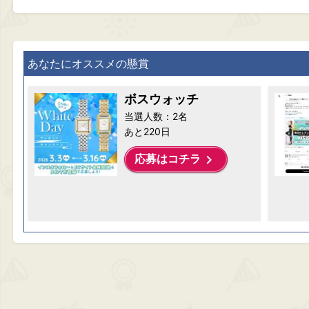
あなたにオススメの懸賞
ボスウォッチ
当選人数：2名
あと220日
keyboard_arrow_right
応募はコチラ