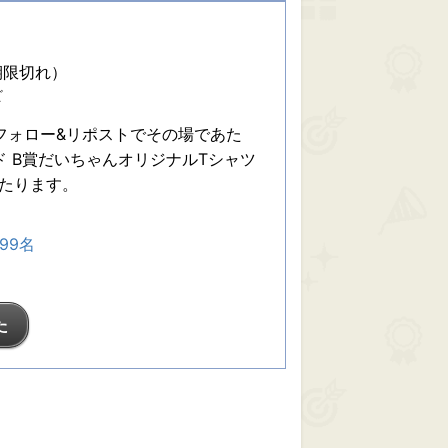
期限切れ）
ビ
フォロー&リポストでその場であた
ド B賞だいちゃんオリジナルTシャツ
当たります。
999名
た