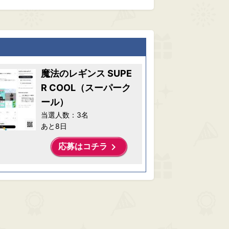
魔法のレギンス SUPE
R COOL（スーパーク
ール）
当選人数：3名
あと8日
keyboard_arrow_right
応募はコチラ