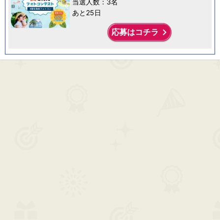
当選人数：3名
あと25日
keyboard_arrow_right
応募はコチラ