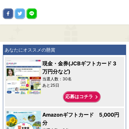
あなたにオススメの懸賞
現金・金券(JCBギフトカード 3
万円分など)
当選人数：30名
あと25日
keyboard_arrow_right
応募はコチラ
Amazonギフトカード 5,000円
分