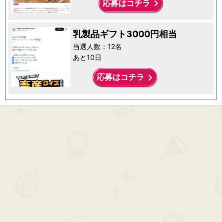
keyboard_arrow_right
応募はコチラ
乳製品ギフト3000円相当
当選人数：12名
あと10日
keyboard_arrow_right
応募はコチラ