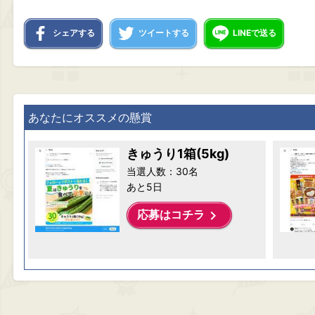
シェアする
ツイートする
LINEで送る
あなたにオススメの懸賞
きゅうり1箱(5kg)
当選人数：30名
あと5日
keyboard_arrow_right
応募はコチラ