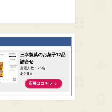
三幸製菓のお菓子12品
詰合せ
当選人数：25名
あと8日
keyboard_arrow_right
応募はコチラ